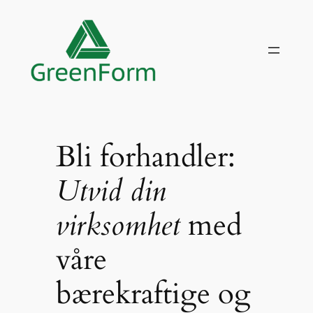
Skip
to
content
Bli forhandler:
Utvid din
virksomhet
med
våre
bærekraftige og