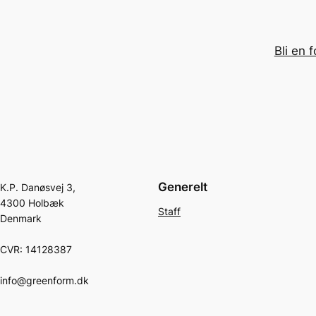
Bli en 
Generelt
K.P. Danøsvej 3,
4300 Holbæk
Staff
Denmark
CVR: 14128387
info@greenform.dk